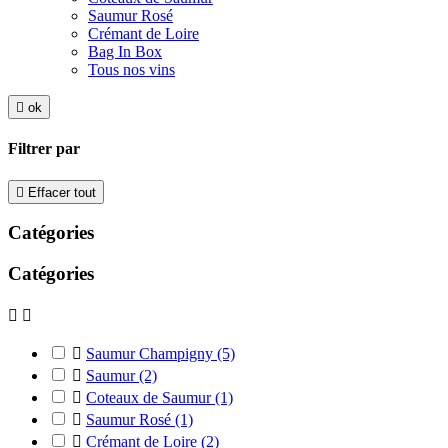
Saumur Rosé
Crémant de Loire
Bag In Box
Tous nos vins

ok
Filtrer par

Effacer tout
Catégories
Catégories



Saumur Champigny
(5)

Saumur
(2)

Coteaux de Saumur
(1)

Saumur Rosé
(1)

Crémant de Loire
(2)