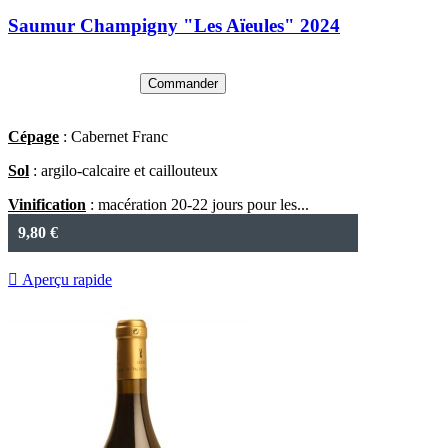
Saumur Champigny "Les Aïeules" 2024
Commander
Cépage
: Cabernet Franc
Sol
: argilo-calcaire et caillouteux
Vinification
: macération 20-22 jours pour les...
9,80 €

Aperçu rapide