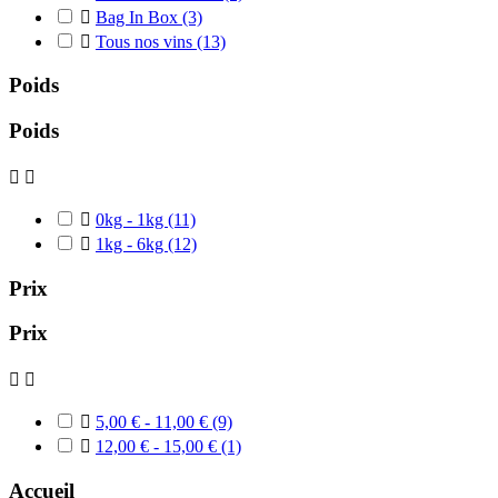

Bag In Box
(3)

Tous nos vins
(13)
Poids
Poids



0kg - 1kg
(11)

1kg - 6kg
(12)
Prix
Prix



5,00 € - 11,00 €
(9)

12,00 € - 15,00 €
(1)
Accueil