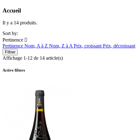
Accueil
Il y a 14 produits.
Sort by:
Pertinence

Pertinence
Nom, A à Z
Nom, Z à A
Prix, croissant
Prix, décroissant
Filtrer
Affichage 1-12 de 14 article(s)
Active filters