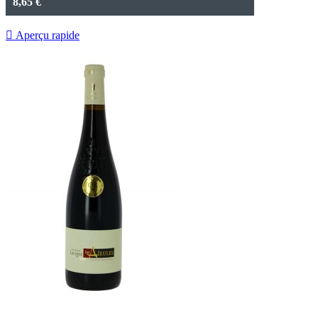
8,65 €

Aperçu rapide