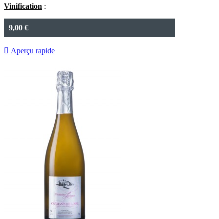
Vinification
:
9,00 €

Aperçu rapide