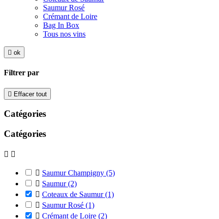
Saumur Rosé
Crémant de Loire
Bag In Box
Tous nos vins

ok
Filtrer par

Effacer tout
Catégories
Catégories



Saumur Champigny
(5)

Saumur
(2)

Coteaux de Saumur
(1)

Saumur Rosé
(1)

Crémant de Loire
(2)