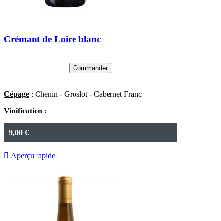
Crémant de Loire blanc
Commander
Cépage
: Chenin - Groslot - Cabernet Franc
Vinification
:
9,00 €

Aperçu rapide