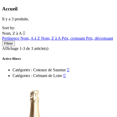
Accueil
Il y a 3 produits.
Sort by:
Nom, Z à A

Pertinence
Nom, A à Z
Nom, Z à A
Prix, croissant
Prix, décroissant
Filtrer
Affichage 1-3 de 3 article(s)
Active filters
Catégories : Coteaux de Saumur

Catégories : Crémant de Loire
