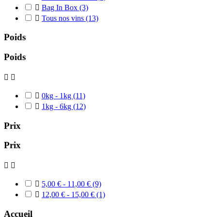

Bag In Box
(3)

Tous nos vins
(13)
Poids
Poids



0kg - 1kg
(11)

1kg - 6kg
(12)
Prix
Prix



5,00 € - 11,00 €
(9)

12,00 € - 15,00 €
(1)
Accueil